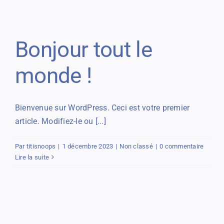
Course enfants
Le reglement
Bonjour tout le
En images
monde !
Les résultats 2026
Bienvenue sur WordPress. Ceci est votre premier
article. Modifiez-le ou [...]
Par
titisnoops
|
1 décembre 2023
|
Non classé
|
0 commentaire
Lire la suite