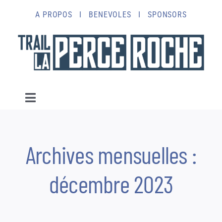
Passer
A PROPOS
I
BENEVOLES
I
SPONSORS
au
contenu
Toggle
Navigation
10km
Archives mensuelles :
25km
décembre 2023
44km